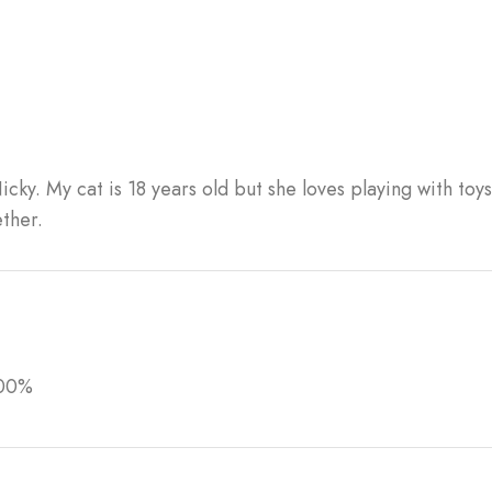
ky. My cat is 18 years old but she loves playing with toy
ther.
100%