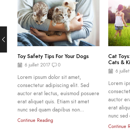
Toy Safety Tips For Your Dogs
Cat Toys:
Cats & K
6 juillet 2017
0
6 juille
Lorem ipsum dolor sit amet,
Lorem ips
consectetur adipiscing elit. Sed
consectet
auctor erat lectus, euismod posuere
auctor er
erat aliquet quis. Etiam sit amet
erat aliqu
nunc sed quam dapibus non...
nunc sed 
Continue Reading
Continue 