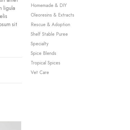
sit amet
Homemade & DIY
 ligula
Oleoresins & Extracts
elis
psum sit
Rescue & Adoption
Shelf Stable Puree
Specialty
Spice Blends
Tropical Spices
Vet Care