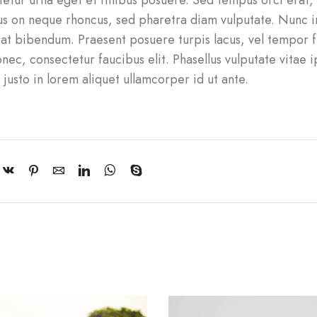
etur urna eget et finibus posuere. Sed tempus orci erat, 
s on neque rhoncus, sed pharetra diam vulputate. Nunc in
 at bibendum. Praesent posuere turpis lacus, vel tempor f
onec, consectetur faucibus elit. Phasellus vulputate vitae i
 justo in lorem aliquet ullamcorper id ut ante.