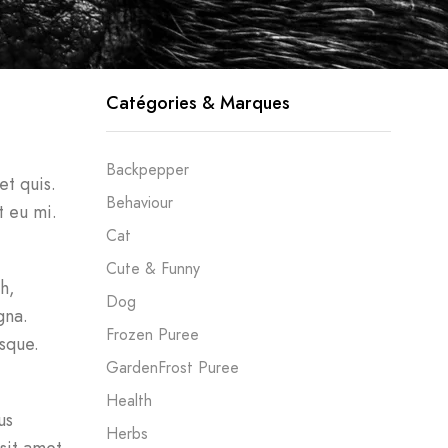
Catégories & Marques
Backpepper
et quis.
Behaviour
t eu mi.
Cat
Cute & Funny
h,
Dog
gna.
Frozen Puree
sque.
GardenFrost Puree
Health
us
Herbs