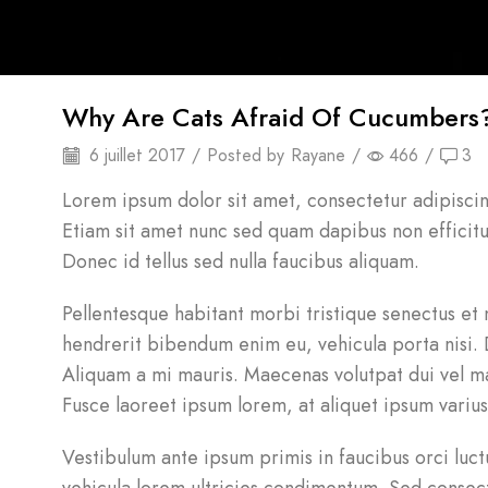
Why Are Cats Afraid Of Cucumbers
6 juillet 2017
/
Posted by
Rayane
/
466
/
3
Lorem ipsum dolor sit amet, consectetur adipiscing
Etiam sit amet nunc sed quam dapibus non efficitu
Donec id tellus sed nulla faucibus aliquam.
Pellentesque habitant morbi tristique senectus et
hendrerit bibendum enim eu, vehicula porta nisi. 
Aliquam a mi mauris. Maecenas volutpat dui vel ma
Fusce laoreet ipsum lorem, at aliquet ipsum variu
Vestibulum ante ipsum primis in faucibus orci luct