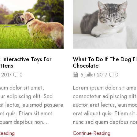
 Interactive Toys For
What To Do If The Dog Fi
ittens
Chocolate
t 2017
0
6 juillet 2017
0
um dolor sit amet,
Lorem ipsum dolor sit ame
ur adipiscing elit. Sed
consectetur adipiscing elit
at lectus, euismod posuere
auctor erat lectus, euismo
et quis. Etiam sit amet
erat aliquet quis. Etiam sit
quam dapibus non...
nunc sed quam dapibus non
Reading
Continue Reading